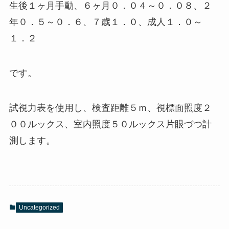
生後１ヶ月手動、６ヶ月０．０４～０．０８、２
年０．５～０．６、７歳１．０、成人１．０～
１．２
です。
試視力表を使用し、検査距離５ｍ、視標面照度２
００ルックス、室内照度５０ルックス片眼づつ計
測します。
Uncategorized