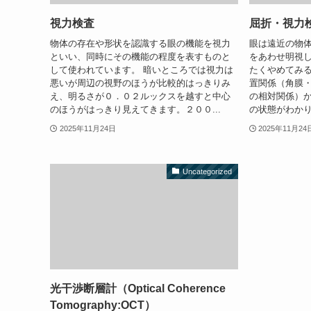
視力検査
屈折・視力
物体の存在や形状を認識する眼の機能を視力
眼は遠近の物
といい、同時にその機能の程度を表すものと
をあわせ明視
して使われています。 暗いところでは視力は
たくやめてみる
悪いが周辺の視野のほうが比較的はっきりみ
置関係（角膜
え、明るさが０．０２ルックスを越すと中心
の相対関係）
のほうがはっきり見えてきます。２００...
の状態がわかり
2025年11月24日
2025年11月24
Uncategorized
光干渉断層計（Optical Coherence
Tomography:OCT）