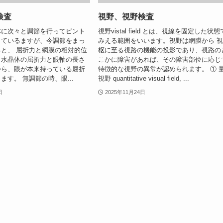
検査
視野、視野検査
体に次々と調節を行ってピント
視野vistal field とは、視線を固定した状態
しているますが、今調節をまっ
みえる範囲をいいます。視野は網膜から 
と、 屈折力と網膜の相対的位
枢に至る視路の機能の投影であり、視路の
・水晶体の屈折力と眼軸の長さ
こかに障害があれば、その障害部位に応じ
から、眼が本来持っている屈折
特徴的な視野の異常が認められます。 ① 
ます。 無調節の時、眼...
視野 quantitative visual field, ...
日
2025年11月24日