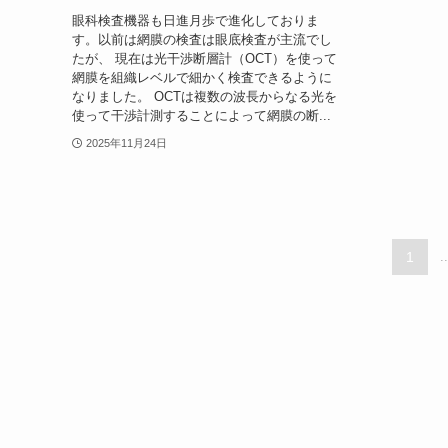
眼科検査機器も日進月歩で進化しておりま
す。以前は網膜の検査は眼底検査が主流でし
たが、 現在は光干渉断層計（OCT）を使って
網膜を組織レベルで細かく検査できるように
なりました。 OCTは複数の波長からなる光を
使って干渉計測することによって網膜の断...
2025年11月24日
1
..