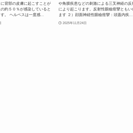
らに背部の皮膚に起こすことが
や角膜疾患などの刺激による三叉神経の反
人の約５０％が感染していると
により起こります。反射性眼瞼痙攣ともい
す。 ヘルペスは一度感...
ます ２）顔面神経性眼瞼痙攣：頭蓋内疾...
日
2025年11月24日