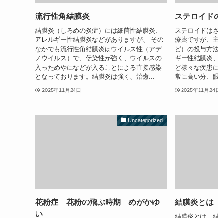
流行性角結膜炎
ステロイド
結膜炎（しろめの炎症）には細菌性結膜炎、
ステロイドは
アレルギー性結膜炎などがありますが、 その
療薬ですが、
なかでも流行性角結膜炎はウイルス性（アデ
ど）の投与方法
ノウイルス）で、伝染性が強く、ウイルスの
ギー性結膜炎
入っためやになどが入ることによる直接感染
ど様々な疾患に
となっております。結膜炎は強く、治癒...
常に高い分、眼
2025年11月24日
2025年11月24
Uncategorized
花粉症 花粉の飛ぶ時期 めがかゆ
結膜炎とは
い
結膜炎とは、