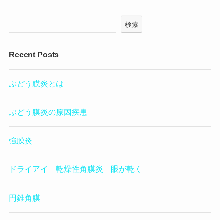
検索
Recent Posts
ぶどう膜炎とは
ぶどう膜炎の原因疾患
強膜炎
ドライアイ 乾燥性角膜炎 眼が乾く
円錐角膜