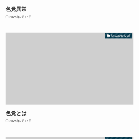
色覚異常
2025年7月16日
Uncategorized
色覚とは
2025年7月16日